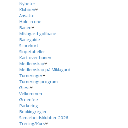
Nyheter
Klubben
Ansatte
Hole in one
Banen
Miklagard golfbane
Baneguide
Scorekort
Slopetabeller
Kart over banen
Medlemskap
Medlemskap på Miklagard
Turneringer
Turneringsprogram
Gjest
Velkommen
Greenfee
Parkering
Bookingregler
Samarbeidsklubber 2026
Trening/Kurs