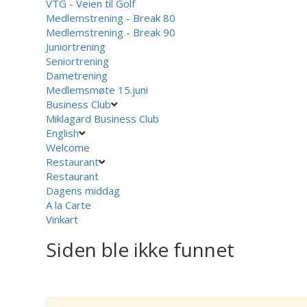
VTG - Veien til Golf
Medlemstrening - Break 80
Medlemstrening - Break 90
Juniortrening
Seniortrening
Dametrening
Medlemsmøte 15.juni
Business Club
Miklagard Business Club
English
Welcome
Restaurant
Restaurant
Dagens middag
A la Carte
Vinkart
Siden ble ikke funnet