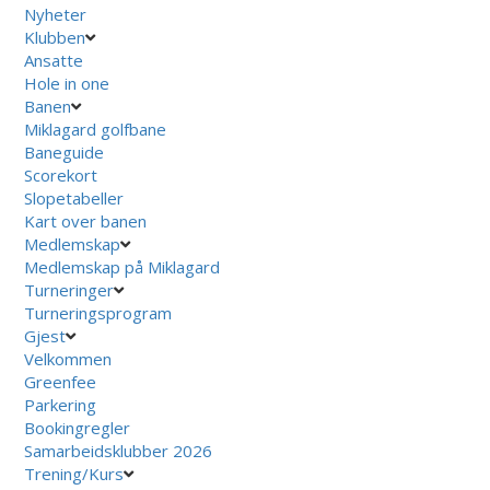
Nyheter
Klubben
Ansatte
Hole in one
Banen
Miklagard golfbane
Baneguide
Scorekort
Slopetabeller
Kart over banen
Medlemskap
Medlemskap på Miklagard
Turneringer
Turneringsprogram
Gjest
Velkommen
Greenfee
Parkering
Bookingregler
Samarbeidsklubber 2026
Trening/Kurs