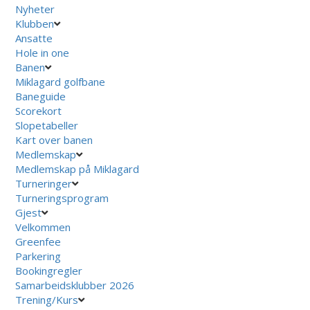
Nyheter
Klubben
Ansatte
Hole in one
Banen
Miklagard golfbane
Baneguide
Scorekort
Slopetabeller
Kart over banen
Medlemskap
Medlemskap på Miklagard
Turneringer
Turneringsprogram
Gjest
Velkommen
Greenfee
Parkering
Bookingregler
Samarbeidsklubber 2026
Trening/Kurs