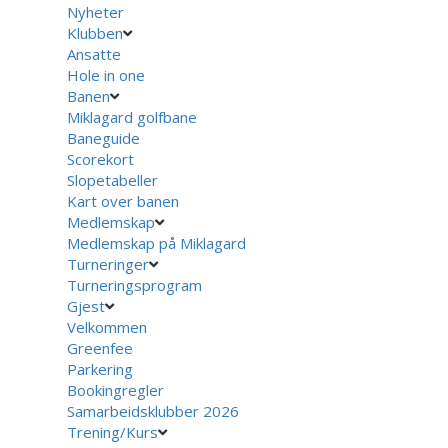
Nyheter
Klubben
Ansatte
Hole in one
Banen
Miklagard golfbane
Baneguide
Scorekort
Slopetabeller
Kart over banen
Medlemskap
Medlemskap på Miklagard
Turneringer
Turneringsprogram
Gjest
Velkommen
Greenfee
Parkering
Bookingregler
Samarbeidsklubber 2026
Trening/Kurs