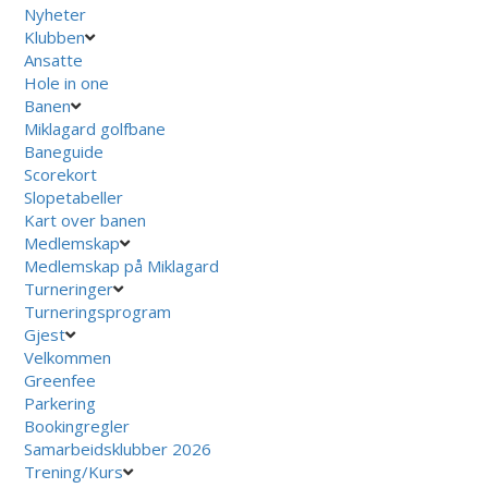
Nyheter
Klubben
Ansatte
Hole in one
Banen
Miklagard golfbane
Baneguide
Scorekort
Slopetabeller
Kart over banen
Medlemskap
Medlemskap på Miklagard
Turneringer
Turneringsprogram
Gjest
Velkommen
Greenfee
Parkering
Bookingregler
Samarbeidsklubber 2026
Trening/Kurs