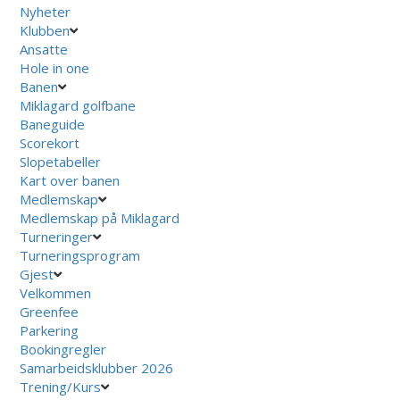
Nyheter
Klubben
Ansatte
Hole in one
Banen
Miklagard golfbane
Baneguide
Scorekort
Slopetabeller
Kart over banen
Medlemskap
Medlemskap på Miklagard
Turneringer
Turneringsprogram
Gjest
Velkommen
Greenfee
Parkering
Bookingregler
Samarbeidsklubber 2026
Trening/Kurs