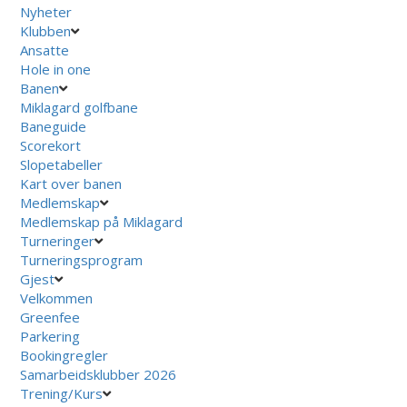
Nyheter
Klubben
Ansatte
Hole in one
Banen
Miklagard golfbane
Baneguide
Scorekort
Slopetabeller
Kart over banen
Medlemskap
Medlemskap på Miklagard
Turneringer
Turneringsprogram
Gjest
Velkommen
Greenfee
Parkering
Bookingregler
Samarbeidsklubber 2026
Trening/Kurs