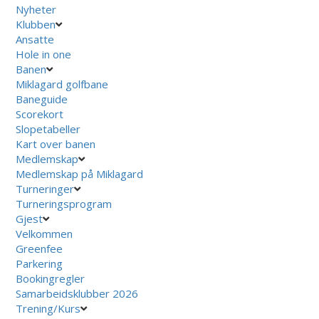
Nyheter
Klubben
Ansatte
Hole in one
Banen
Miklagard golfbane
Baneguide
Scorekort
Slopetabeller
Kart over banen
Medlemskap
Medlemskap på Miklagard
Turneringer
Turneringsprogram
Gjest
Velkommen
Greenfee
Parkering
Bookingregler
Samarbeidsklubber 2026
Trening/Kurs