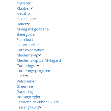
Nyheter
Klubben
Ansatte
Hole in one
Banen
Miklagard golfbane
Baneguide
Scorekort
Slopetabeller
Kart over banen
Medlemskap
Medlemskap på Miklagard
Turneringer
Turneringsprogram
Gjest
Velkommen
Greenfee
Parkering
Bookingregler
Samarbeidsklubber 2026
Trening/Kurs