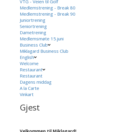
VTG - Veien til Golf
Medlemstrening - Break 80
Medlemstrening - Break 90
Juniortrening
Seniortrening
Dametrening
Medlemsmøte 15.juni
Business Club
Miklagard Business Club
English
Welcome
Restaurant
Restaurant
Dagens middag
A la Carte
Vinkart
Gjest
Velkommen til Miklagard!