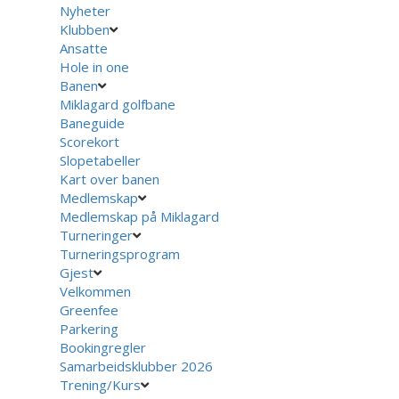
Nyheter
Klubben
Ansatte
Hole in one
Banen
Miklagard golfbane
Baneguide
Scorekort
Slopetabeller
Kart over banen
Medlemskap
Medlemskap på Miklagard
Turneringer
Turneringsprogram
Gjest
Velkommen
Greenfee
Parkering
Bookingregler
Samarbeidsklubber 2026
Trening/Kurs