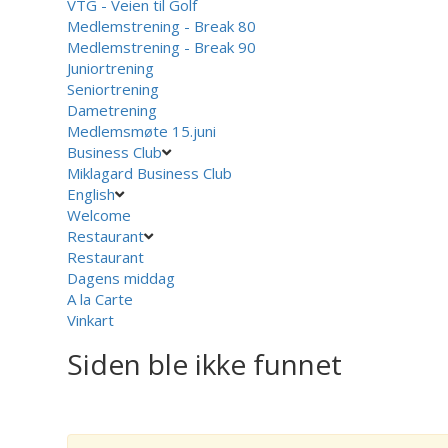
VTG - Veien til Golf
Medlemstrening - Break 80
Medlemstrening - Break 90
Juniortrening
Seniortrening
Dametrening
Medlemsmøte 15.juni
Business Club
Miklagard Business Club
English
Welcome
Restaurant
Restaurant
Dagens middag
A la Carte
Vinkart
Siden ble ikke funnet