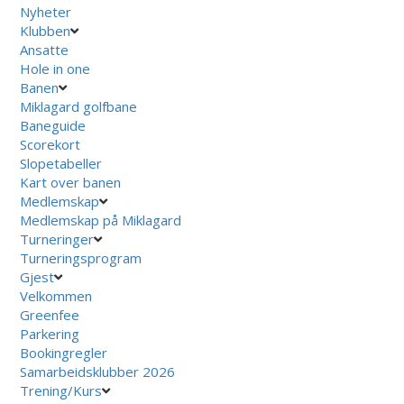
Nyheter
Klubben
Ansatte
Hole in one
Banen
Miklagard golfbane
Baneguide
Scorekort
Slopetabeller
Kart over banen
Medlemskap
Medlemskap på Miklagard
Turneringer
Turneringsprogram
Gjest
Velkommen
Greenfee
Parkering
Bookingregler
Samarbeidsklubber 2026
Trening/Kurs